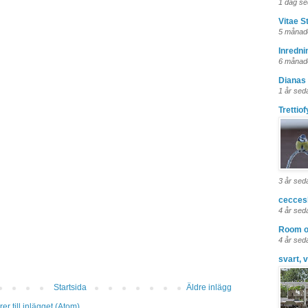
1 dag s
Vitae St
5 månad
Inredni
6 månad
Dianas
1 år sed
Trettio
3 år sed
cecces
4 år sed
Room o
4 år sed
svart, v
Startsida
Äldre inlägg
r till inlägget (Atom)