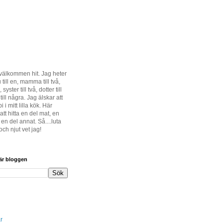
 välkommen hit. Jag heter
 till en, mamma till två,
, syster till två, dotter till
till några. Jag älskar att
 i mitt lilla kök. Här
tt hitta en del mat, en
en del annat. Så....luta
och njut vet jag!
här bloggen
r