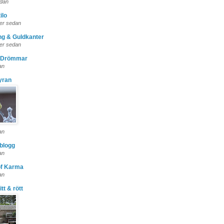
edan
ilo
er sedan
ng & Guldkanter
er sedan
 Drömmar
an
fyran
an
blogg
an
f Karma
an
itt & rött