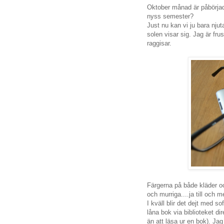
Oktober månad är påbörjad
nyss semester?
Just nu kan vi ju bara njut
solen visar sig. Jag är fru
raggisar.
Färgerna på både kläder och
och murriga....ja till och me
I kväll blir det dejt med so
låna bok via biblioteket di
än att läsa ur en bok). Jag