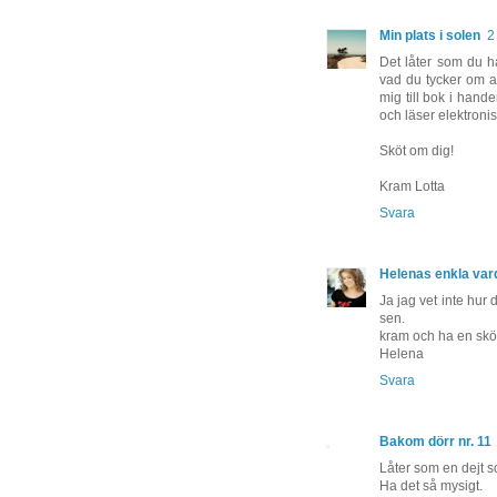
Min plats i solen
2
Det låter som du ha
vad du tycker om at
mig till bok i hand
och läser elektronis
Sköt om dig!
Kram Lotta
Svara
Helenas enkla var
Ja jag vet inte hur d
sen.
kram och ha en skö
Helena
Svara
Bakom dörr nr. 11
Låter som en dejt s
Ha det så mysigt.