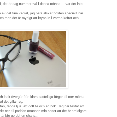
, det är dag nummer två i denna månad.....var det inte
a av det fina vädret, jag bara älskar hösten speciellt när
sen men det är mysigt att krypa in i varma koftor och
 lack övergår från klara pastelliga färger till mer mörka
d det gillar jag.
ffan, tända ljus, ett gott te och en bok. Jag har testat att
rekt ner till paddan (mannen min anser att det är smidigare
 tänkte ge det en chans.......