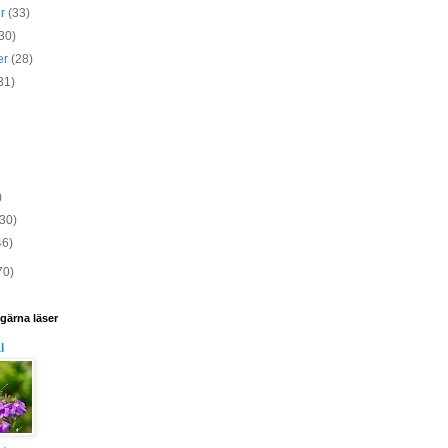
er
(33)
30)
er
(28)
31)
)
(30)
46)
70)
gärna läser
l