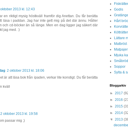
Fiskrätte
 oktober 2013 kl. 12:43
Godis
Gratänge
r en riktigt mysig höstkväll framför dig Anettan. Du får berätta
t läsa i paddan. Jag har inte gett mig på det där ännu. Håller
Hårt brö
en och cd-böcker än så länge. Men en dag ligger jag säkert där
Korvrätte
kt jag med. :)
Kötträtter
Lättare m
Matbröd 
Matpajer
Mjuka ka
Småbrö
Soppor
dag
2 oktober 2013 kl. 18:06
Sylta & s
et är att läsa bok från ipaden, verkar lite konstigt. Du får berätta
Bloggarkiv
n kväll
►
2017
(9
►
2016
(2
►
2015
(3
►
2014
(3
2 oktober 2013 kl. 19:58
▼
2013
(3
om passar mig ;)
decemb