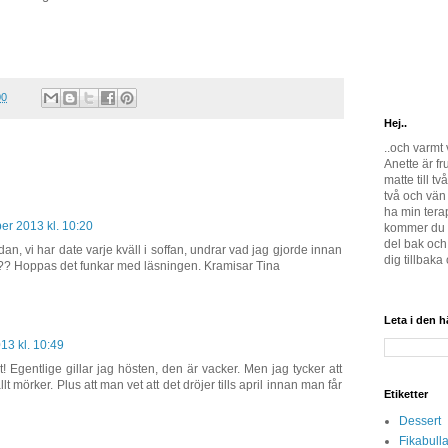
00
Hej..
..och varmt
Anette är fru
matte till två
två och vän 
ha min terapi
ber 2013 kl. 10:20
kommer du a
del bak och 
an, vi har date varje kväll i soffan, undrar vad jag gjorde innan
dig tillbaka 
iv?? Hoppas det funkar med läsningen. Kramisar Tina
Leta i den 
13 kl. 10:49
t! Egentlige gillar jag hösten, den är vacker. Men jag tycker att
llt mörker. Plus att man vet att det dröjer tills april innan man får
Etiketter
Dessert
Fikabulla