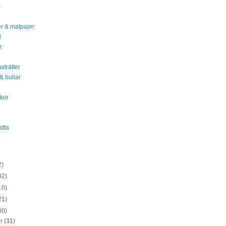
r
r & matpajer
d
r
aträtter
& bullar
kor
d
afta
2)
32)
10)
21)
80)
er
(31)