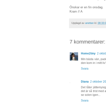
Önskar er en fin onsdag.
Kram // A
Upplagd av
anettan
kl.
08:33:
7 kommentarer:
Home2tiny
2 okto
Min bästa vän, padd
den kom in i mitt l
Svara
Diana
2 oktober 20
Det låter jättemysig
det är så trist med a
se solen igen...
Svara